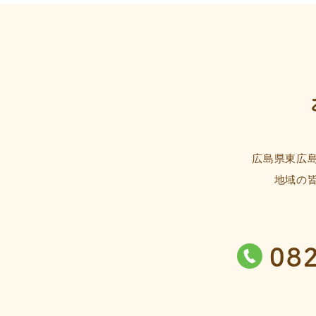
広島県東広
地域の
08