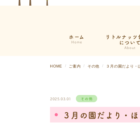
ホーム
リトルナッツ
につい
Home
About
当園の取り
HOME
ご案内
その他
３月の園だより・
給食だより
スタッフ紹
企業様への
2025.03.01
その他
３月の園だより・ほ