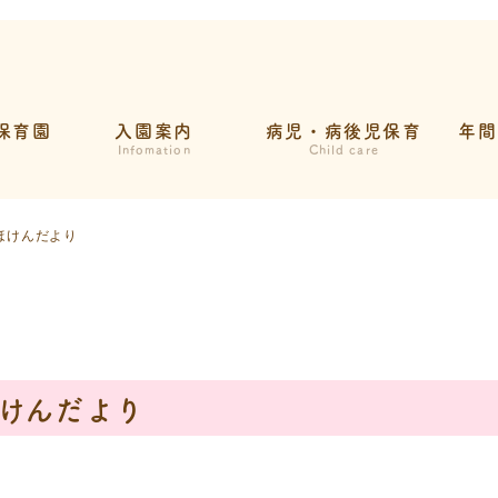
保育園
入園案内
病児・病後児保育
年間
て
Infomation
Child care
組み
ほけんだより
介
ご案内
けんだより